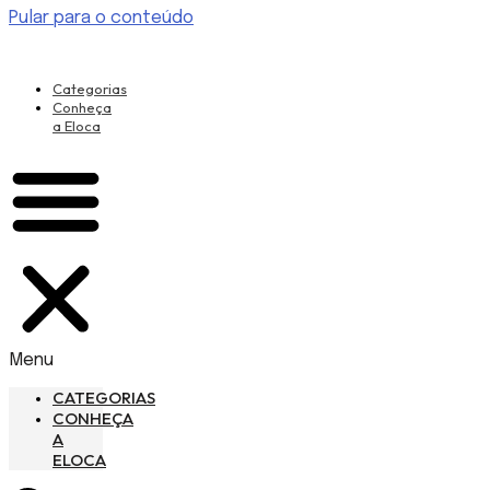
Pular para o conteúdo
Categorias
Conheça
a Eloca
Menu
CATEGORIAS
CONHEÇA
A
ELOCA