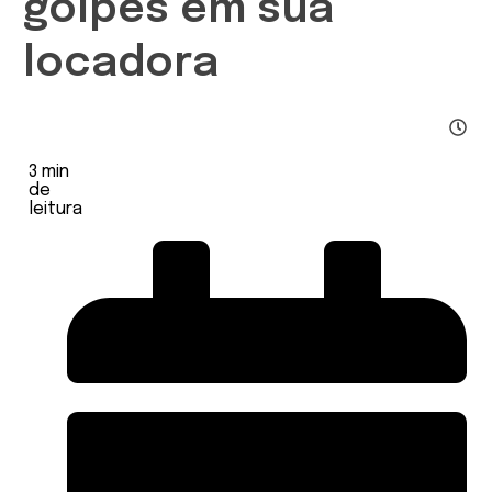
golpes em sua
locadora
3
min
de
leitura