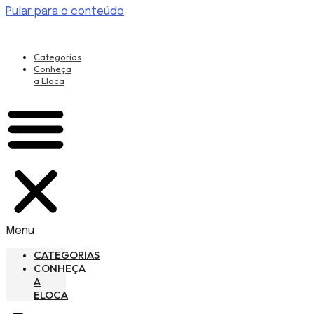
Pular para o conteúdo
Categorias
Conheça
a Eloca
Menu
CATEGORIAS
CONHEÇA
A
ELOCA