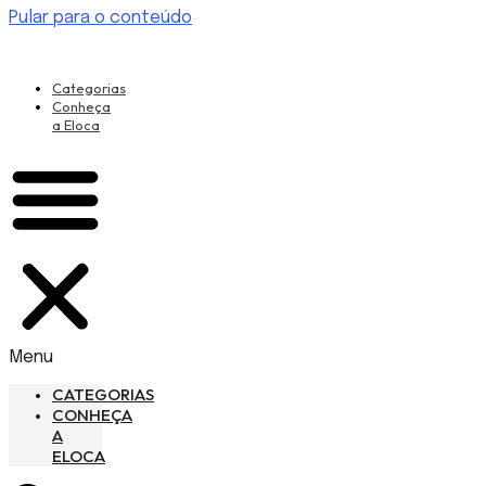
Pular para o conteúdo
Categorias
Conheça
a Eloca
Menu
CATEGORIAS
CONHEÇA
A
ELOCA