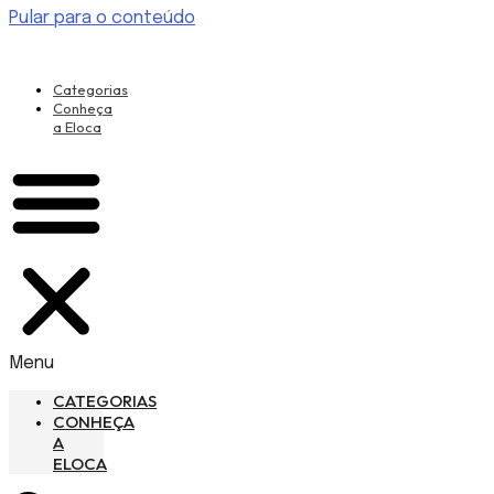
Pular para o conteúdo
Categorias
Conheça
a Eloca
Menu
CATEGORIAS
CONHEÇA
A
ELOCA