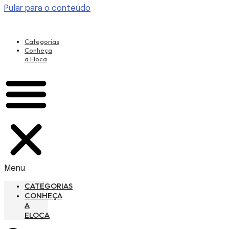
Pular para o conteúdo
Categorias
Conheça
a Eloca
Menu
CATEGORIAS
CONHEÇA
A
ELOCA