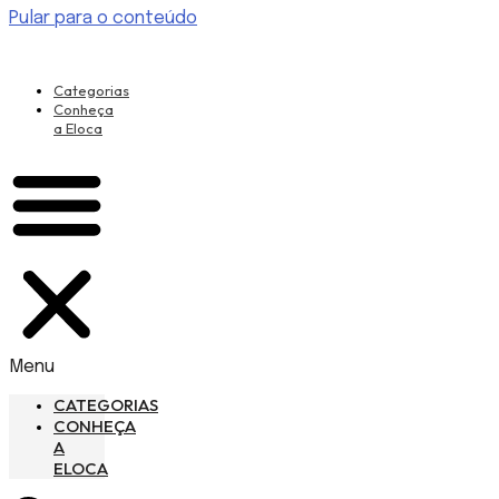
Pular para o conteúdo
Categorias
Conheça
a Eloca
Menu
CATEGORIAS
CONHEÇA
A
ELOCA