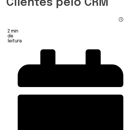
Clientes pelo CRM
2
min
de
leitura