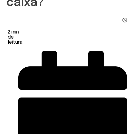
caixa?
2
min
de
leitura