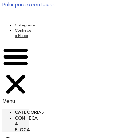
Pular para o conteúdo
Categorias
Conheça
a Eloca
Menu
CATEGORIAS
CONHEÇA
A
ELOCA