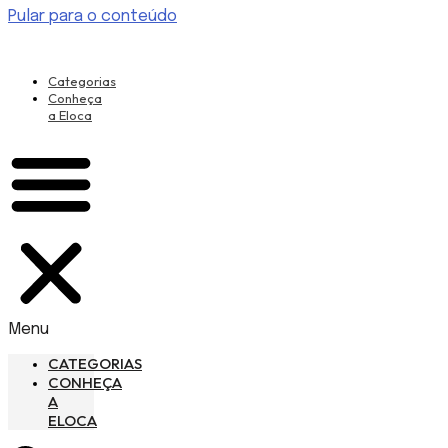
Pular para o conteúdo
Categorias
Conheça
a Eloca
Menu
CATEGORIAS
CONHEÇA
A
ELOCA